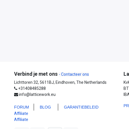
Verbind je met ons
La
- Contacteer ons
Lichttoren 32, 5611BJ, Eindhoven, The Netherlands
Kv
+31408485288
BT
info@latticework.eu
IB
PR
FORUM
BLO
G
GARANTIEBELEID
Affiliate
Affiliate