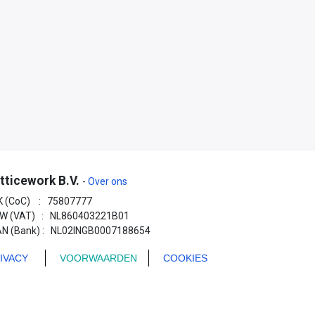
tticework B.V.
-
Over ons
K (CoC) : 75807777
W (VAT) : NL860403221B01
AN (Bank) : NL02INGB0007188654
IVACY
VOORWAARDEN
COOKIES