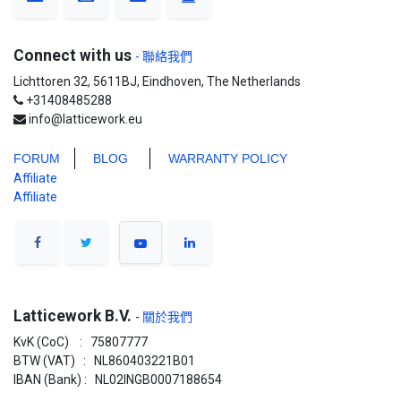
Connect with us
- 聯絡我們
Lichttoren 32, 5611BJ, Eindhoven, The Netherlands
+31408485288
info@latticework.eu
FORUM
BLO
G
WARRANTY POLICY
Affiliate
Affiliate
Latticework B.V.
-
關於我們
KvK (CoC) : 75807777
BTW (VAT) : NL860403221B01
IBAN (Bank) : NL02INGB0007188654