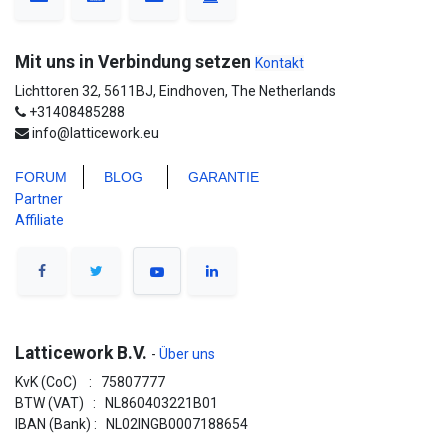
Mit uns in Verbindung setzen
Kontakt
Lichttoren 32, 5611BJ, Eindhoven, The Netherlands
+31408485288
info@latticework.eu
FORUM
BLO
G
GARANTIE
Partner
Affiliate
Latticework B.V.
-
Über uns
KvK (CoC) : 75807777
BTW (VAT) : NL860403221B01
IBAN (Bank) : NL02INGB0007188654