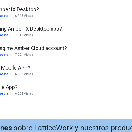
mber iX Desktop?
uesta
|
16.943
Vistas
sing Amber iX Desktop app?
uesta
|
17.110
Vistas
sing my Amber Cloud account?
uesta
|
17.721
Vistas
X Mobile APP?
uesta
|
16.032
Vistas
ile App?
uesta
|
16.204
Vistas
ones
sobre LatticeWork y nuestros produ