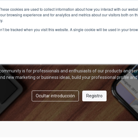
Home
Acerca de
AmberPRO
Tien
These cookies are used to collect information about how you interact with our webs
our browsing experience and for analytics and metrics about our visitors both on th
y.
Amber Forum
on’t be tracked when you visit this website. A single cookie will be used in your b
¡Bienvenido!
community is for professionals and enthusiasts of our products and ser
nd new marketing or business ideas, build your professional profile and
Ocultar introducción
Registro