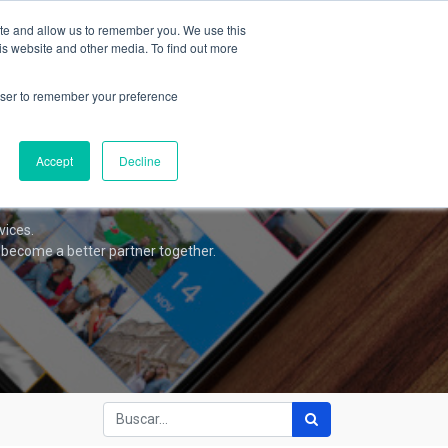
da
Foro
Blog
Contáctanos
Identificarse
ite and allow us to remember you. We use this
is website and other media. To find out more
rowser to remember your preference
Accept
Decline
vices.
 become a better partner together.