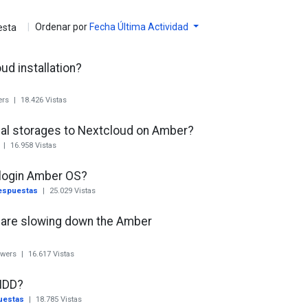
|
Ordenar por
Fecha Última Actividad
esta
ud installation?
ers
|
18.426
Vistas
al storages to Nextcloud on Amber?
a
|
16.958
Vistas
 login Amber OS?
espuestas
|
25.029
Vistas
s are slowing down the Amber
swers
|
16.617
Vistas
HDD?
uestas
|
18.785
Vistas