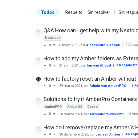
|
|
Todos
Resuelto
Sin resolver
Sin respu
Q&A How can I get help with my Nextclo
Nextcloud
|
0 Answ
0
6 mayo 2021
, por
Alessandro Visconti
How to add my Amber folders as Extern
|
1 Respuest
0
21 abril 2021
, por
Jan van iCloud
How to factory reset an Amber without
|
2 R
0
29 marzo 2021
, por
Admin van AmberPRO
Solutions to try if AmberPro Container
AmberPRO
AmberOS
Docker
|
0 An
0
10 marzo 2021
, por
Alessandro Visconti
How do i remove/replace my Amber´s 
|
4 Resp
0
30 diciembre 2020
, por
Jan van Amber