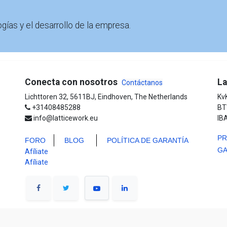
gías y el desarrollo de la empresa.
Conecta con nosotros
La
Contáctanos
Lichttoren 32, 5611BJ, Eindhoven, The Netherlands
Kv
+31408485288
BT
info@latticework.eu
IB
PR
FORO
BLO
G
POLÍTICA DE GARANTÍA
GA
Afíliate
Afíliate