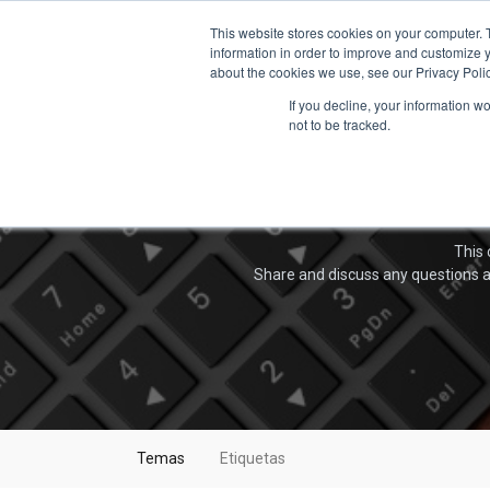
This website stores cookies on your computer. 
information in order to improve and customize y
about the cookies we use, see our Privacy Polic
If you decline, your information w
not to be tracked.
This 
Share and discuss any questions a
Temas
Etiquetas