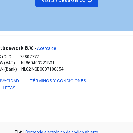
Visita nuestro Blog
tticework B.V.
-
Acerca de
K (CoC) : 75807777
W (VAT) : NL860403221B01
AN (Bank) : NL02INGB0007188654
IVACIDAD
TÉRMINOS Y CONDICIONES
LLETAS
El #1
Comercio electrónico de código abierto