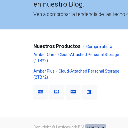
en nuestro Blog.
Ven a comprobar la tendencia de las tecnolo
Nuestros Productos
-
Compra ahora
Amber One - Cloud-Attached Personal Storage
(1TB*2)
Amber Plus - Cloud-Attached Personal Storage
(2TB*2)
Copyright ©
Latticework B.V.
Español