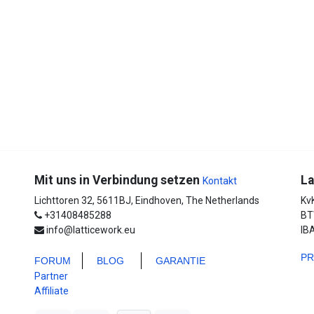
Mit uns in Verbindung setzen
La
Kontakt
Lichttoren 32, 5611BJ, Eindhoven, The Netherlands
Kv
+31408485288
BT
info@latticework.eu
IB
PR
FORUM
BLO
G
GARANTIE
Partner
Affiliate