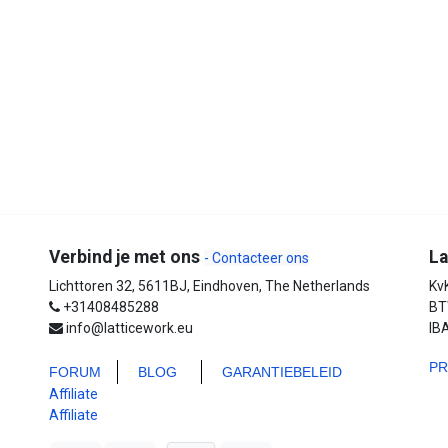
Verbind je met ons
La
- Contacteer ons
Lichttoren 32, 5611BJ, Eindhoven, The Netherlands
Kv
+31408485288
BT
info@latticework.eu
IB
PR
FORUM
BLO
G
GARANTIEBELEID
Affiliate
Affiliate