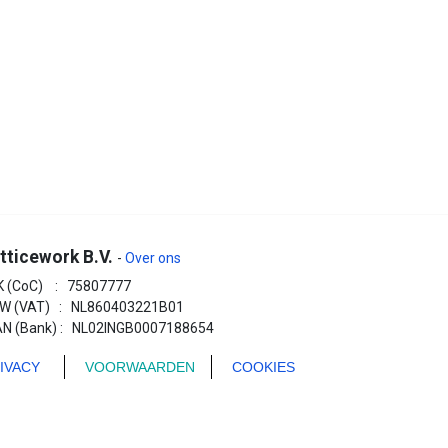
tticework B.V.
-
Over ons
K (CoC) : 75807777
W (VAT) : NL860403221B01
AN (Bank) : NL02INGB0007188654
IVACY
VOORWAARDEN
COOKIES